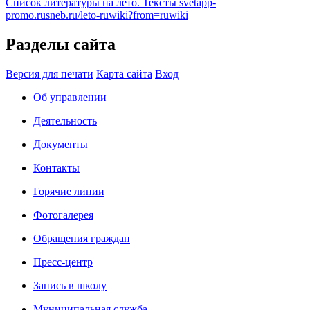
Список литературы на лето. Тексты
svetapp-
promo.rusneb.ru/leto-ruwiki?from=ruwiki
Разделы сайта
Версия для печати
Карта сайта
Вход
Об управлении
Деятельность
Документы
Контакты
Горячие линии
Фотогалерея
Обращения граждан
Пресс-центр
Запись в школу
Муниципальная служба