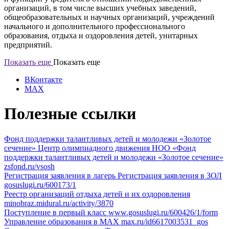
организаций, в том числе высших учебных заведений,
общеобразовательных и научных организаций, учреждений
начального и дополнительного профессионального
образования, отдыха и оздоровления детей, унитарных
предприятий.
Показать еще
Показать еще
ВКонтакте
MAX
Полезные ссылки
Фонд поддержки талантливых детей и молодежи «Золотое
сечение»
Центр олимпиадного движения НОО «Фонд
поддержки талантливых детей и молодежи «Золотое сечение»
zsfond.ru/vsosh
Регистрация заявления в лагерь
Регистрация заявления в ЗОЛ
gosuslugi.ru/600173/1
Реестр организаций отдыха детей и их оздоровления
minobraz.midural.ru/activity/3870
Поступление в первый класс
www.gosuslugi.ru/600426/1/form
Управление образования в МАХ
max.ru/id6617003531_gos