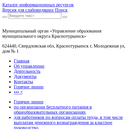
Каталог информационных ресурсов
Версия для слабовидящих
Поиск
Муниципальный орган «Управление образования
муниципального округа Краснотурьинск»
624440, Свердловская обл, Краснотурьинск г, Молодежная ул,
дом № 1
Главная
Об управлении
Деятельность
Документы
Контакты
Горячие линии
•••
×
Горячие линии
по организации бесплатного питания в
общеобразовательных организациях
для работников по вопросам оплаты труда, в том числе
выплатам денежного вознаграждения за классное
руководство