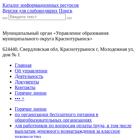
Каталог информационных ресурсов
Версия для слабовидящих
Поиск
Муниципальный орган «Управление образования
муниципального округа Краснотурьинск»
624440, Свердловская обл, Краснотурьинск г, Молодежная ул,
дом № 1
Главная
Об управлении
Деятельность
Документы
Контакты
Горячие линии
•••
×
Горячие линии
по организации бесплатного питания в
общеобразовательных организациях
для работников по вопросам оплаты труда, в том числе
выплатам денежного вознаграждения за классное
руководство