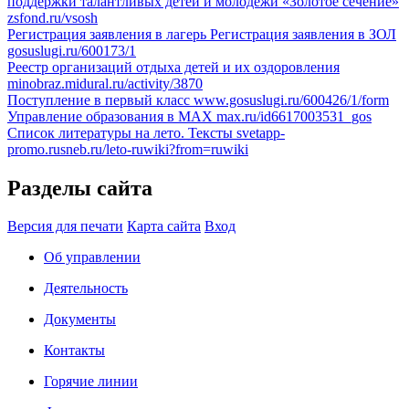
поддержки талантливых детей и молодежи «Золотое сечение»
zsfond.ru/vsosh
Регистрация заявления в лагерь
Регистрация заявления в ЗОЛ
gosuslugi.ru/600173/1
Реестр организаций отдыха детей и их оздоровления
minobraz.midural.ru/activity/3870
Поступление в первый класс
www.gosuslugi.ru/600426/1/form
Управление образования в МАХ
max.ru/id6617003531_gos
Список литературы на лето. Тексты
svetapp-
promo.rusneb.ru/leto-ruwiki?from=ruwiki
Разделы сайта
Версия для печати
Карта сайта
Вход
Об управлении
Деятельность
Документы
Контакты
Горячие линии