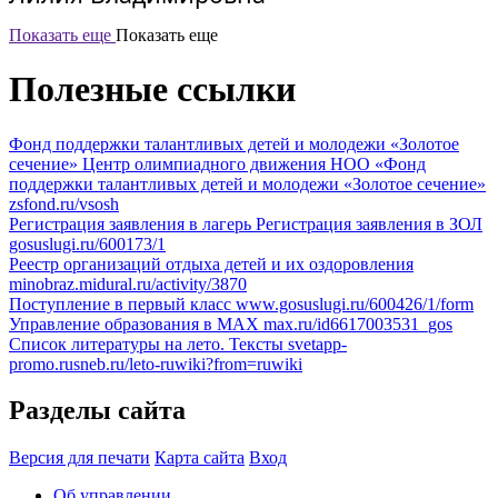
Показать еще
Показать еще
Полезные ссылки
Фонд поддержки талантливых детей и молодежи «Золотое
сечение»
Центр олимпиадного движения НОО «Фонд
поддержки талантливых детей и молодежи «Золотое сечение»
zsfond.ru/vsosh
Регистрация заявления в лагерь
Регистрация заявления в ЗОЛ
gosuslugi.ru/600173/1
Реестр организаций отдыха детей и их оздоровления
minobraz.midural.ru/activity/3870
Поступление в первый класс
www.gosuslugi.ru/600426/1/form
Управление образования в МАХ
max.ru/id6617003531_gos
Список литературы на лето. Тексты
svetapp-
promo.rusneb.ru/leto-ruwiki?from=ruwiki
Разделы сайта
Версия для печати
Карта сайта
Вход
Об управлении