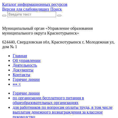
Каталог информационных ресурсов
Версия для слабовидящих
Поиск
Муниципальный орган «Управление образования
муниципального округа Краснотурьинск»
624440, Свердловская обл, Краснотурьинск г, Молодежная ул,
дом № 1
Главная
Об управлении
Деятельность
Документы
Контакты
Горячие линии
•••
×
Горячие линии
по организации бесплатного питания в
общеобразовательных организациях
для работников по вопросам оплаты труда, в том числе
выплатам денежного вознаграждения за классное
руководство