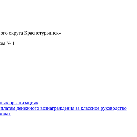
ого округа Краснотурьинск»
дом № 1
ьных организациях
ыплатам денежного вознаграждения за классное руководство
колах