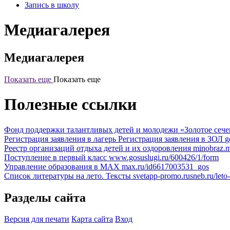
Запись в школу
Медиагалерея
Медиагалерея
Показать еще
Показать еще
Полезные ссылки
Фонд поддержки талантливых детей и молодежи «Золотое сеч
Регистрация заявления в лагерь
Регистрация заявления в ЗОЛ
g
Реестр организаций отдыха детей и их оздоровления
minobraz.mi
Поступление в первый класс
www.gosuslugi.ru/600426/1/form
Управление образования в МАХ
max.ru/id6617003531_gos
Список литературы на лето. Тексты
svetapp-promo.rusneb.ru/leto
Разделы сайта
Версия для печати
Карта сайта
Вход