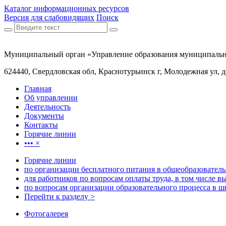
Каталог информационных ресурсов
Версия для слабовидящих
Поиск
Муниципальный орган «Управление образования муниципальн
624440, Свердловская обл, Краснотурьинск г, Молодежная ул, 
Главная
Об управлении
Деятельность
Документы
Контакты
Горячие линии
•••
×
Горячие линии
по организации бесплатного питания в общеобразовател
для работников по вопросам оплаты труда, в том числе в
по вопросам организации образовательного процесса в ш
Перейти к разделу >
Фотогалерея