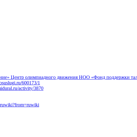
ение»
Центр олимпиадного движения НОО «Фонд поддержки тала
osuslugi.ru/600173/1
dural.ru/activity/3870
-ruwiki?from=ruwiki