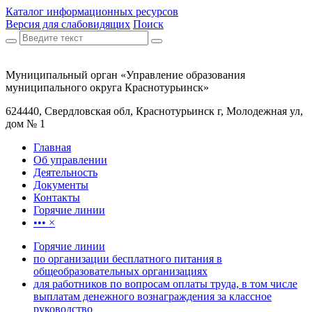
Каталог информационных ресурсов
Версия для слабовидящих
Поиск
Муниципальный орган «Управление образования
муниципального округа Краснотурьинск»
624440, Свердловская обл, Краснотурьинск г, Молодежная ул,
дом № 1
Главная
Об управлении
Деятельность
Документы
Контакты
Горячие линии
•••
×
Горячие линии
по организации бесплатного питания в
общеобразовательных организациях
для работников по вопросам оплаты труда, в том числе
выплатам денежного вознаграждения за классное
руководство