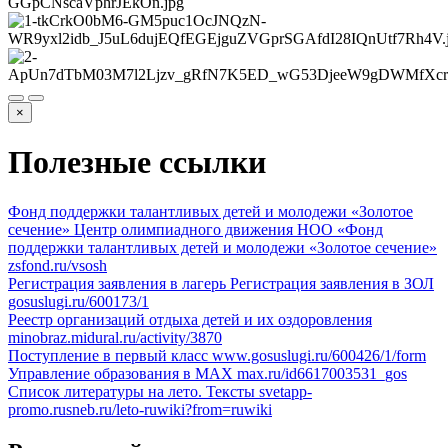
×
Полезные ссылки
Фонд поддержки талантливых детей и молодежи «Золотое
сечение»
Центр олимпиадного движения НОО «Фонд
поддержки талантливых детей и молодежи «Золотое сечение»
zsfond.ru/vsosh
Регистрация заявления в лагерь
Регистрация заявления в ЗОЛ
gosuslugi.ru/600173/1
Реестр организаций отдыха детей и их оздоровления
minobraz.midural.ru/activity/3870
Поступление в первый класс
www.gosuslugi.ru/600426/1/form
Управление образования в МАХ
max.ru/id6617003531_gos
Список литературы на лето. Тексты
svetapp-
promo.rusneb.ru/leto-ruwiki?from=ruwiki