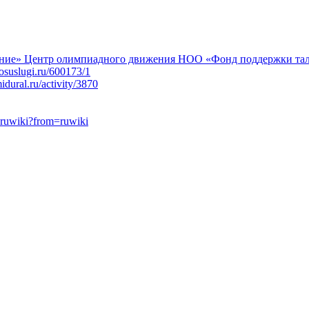
ение»
Центр олимпиадного движения НОО «Фонд поддержки тала
osuslugi.ru/600173/1
dural.ru/activity/3870
-ruwiki?from=ruwiki