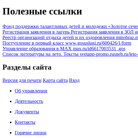
Полезные ссылки
Фонд поддержки талантливых детей и молодежи «Золотое сеч
Регистрация заявления в лагерь
Регистрация заявления в ЗОЛ
g
Реестр организаций отдыха детей и их оздоровления
minobraz.mi
Поступление в первый класс
www.gosuslugi.ru/600426/1/form
Управление образования в МАХ
max.ru/id6617003531_gos
Список литературы на лето. Тексты
svetapp-promo.rusneb.ru/leto
Разделы сайта
Версия для печати
Карта сайта
Вход
Об управлении
Деятельность
Документы
Контакты
Горячие линии