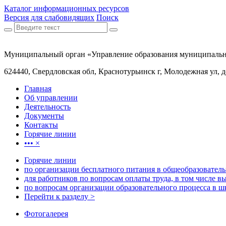
Каталог информационных ресурсов
Версия для слабовидящих
Поиск
Муниципальный орган «Управление образования муниципальн
624440, Свердловская обл, Краснотурьинск г, Молодежная ул, 
Главная
Об управлении
Деятельность
Документы
Контакты
Горячие линии
•••
×
Горячие линии
по организации бесплатного питания в общеобразовател
для работников по вопросам оплаты труда, в том числе в
по вопросам организации образовательного процесса в ш
Перейти к разделу >
Фотогалерея