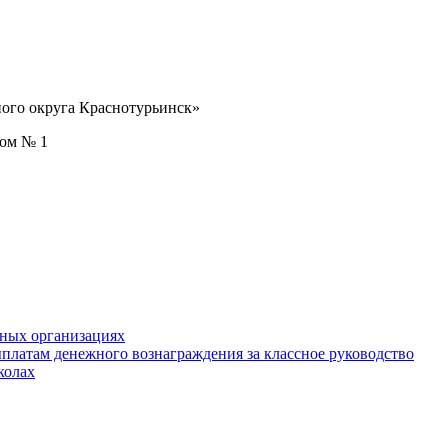
ого округа Краснотурьинск»
дом № 1
ьных организациях
ыплатам денежного вознаграждения за классное руководство
колах